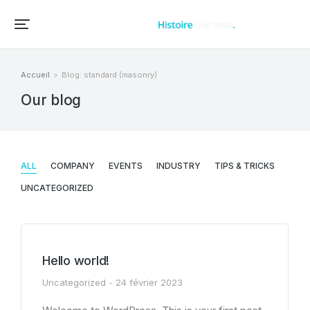
Accueil – Histoire des rues et bâtiments de vos villes et villages
Accueil
Blog: standard (masonry)
Vous êtes ici :
Our blog
ALL
COMPANY
EVENTS
INDUSTRY
TIPS & TRICKS
UNCATEGORIZED
Hello world!
Uncategorized
24 février 2023