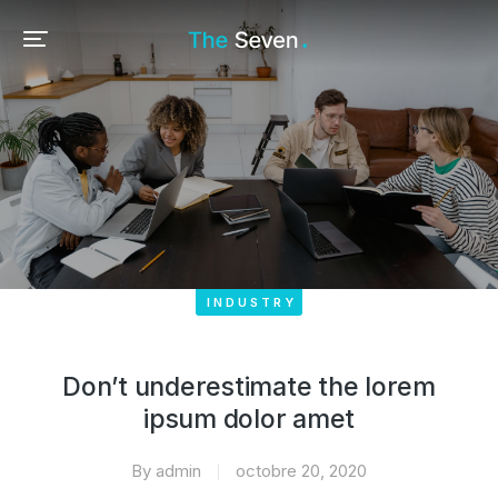
Accueil – Histoire des rues et bâtiments de vos villes et villages
INDUSTRY
Don’t underestimate the lorem
ipsum dolor amet
By
admin
octobre 20, 2020