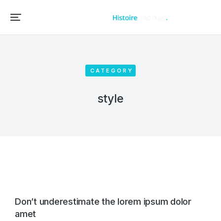
Accueil – Histoire des rues et bâtiments de vos villes et villages
CATEGORY
style
Don’t underestimate the lorem ipsum dolor
amet