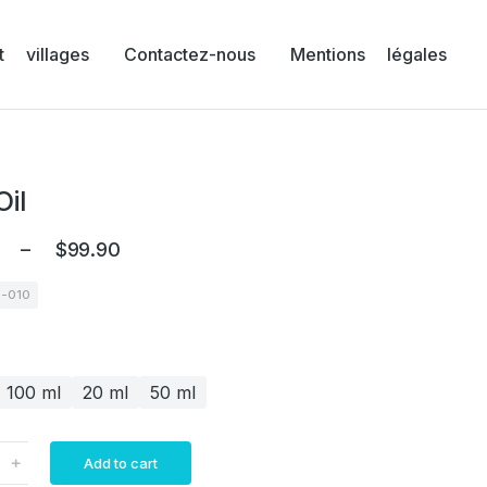
 villages
Contactez-nous
Mentions légales
il
–
$
99.90
2-010
100 ml
20 ml
50 ml
﹢
Add to cart