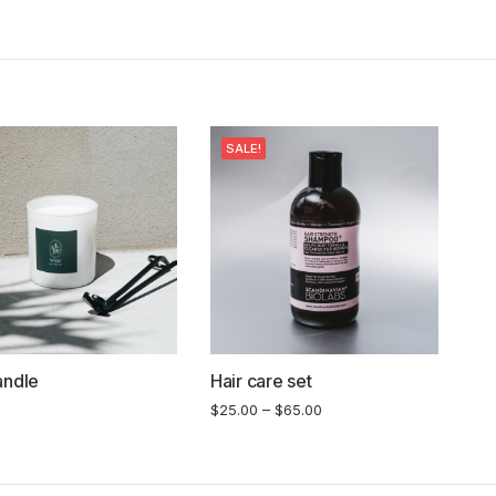
SALE!
andle
Hair care set
$
25.00
–
$
65.00