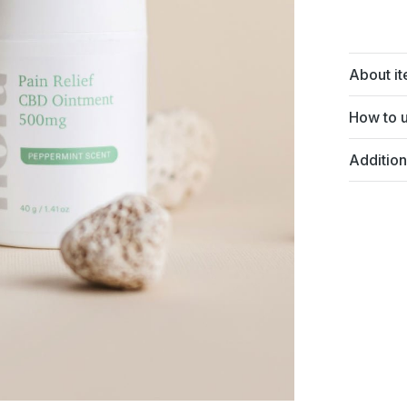
About i
How to 
Addition