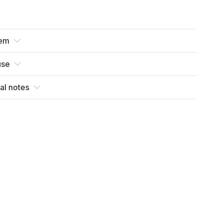
tem
use
al notes