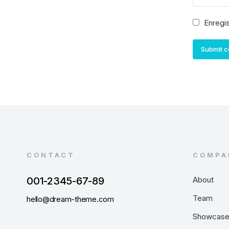
Enregi
Submit 
CONTACT
COMPA
001-2345-67-89
About
Team
hello@dream-theme.com
Showcas