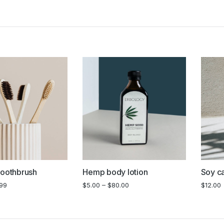
oothbrush
Hemp body lotion
Soy c
.99
$
5.00
–
$
80.00
$
12.00