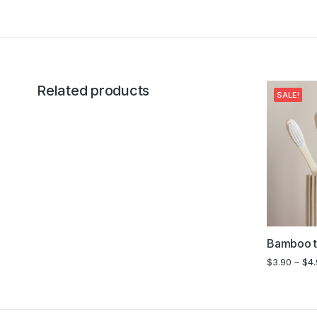
Related products
SALE!
Bamboo t
$
3.90
–
$
4