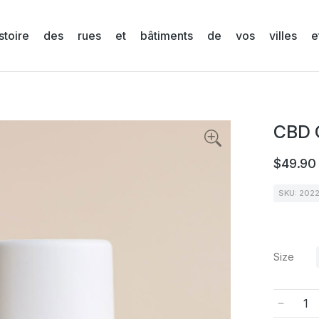
stoire des rues et bâtiments de vos villes et
CBD O
$
49.90
SKU: 202
Size
﹣