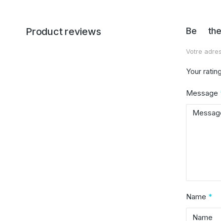
Product reviews
Be the
Votre adres
Your ratin
Message
Name
*