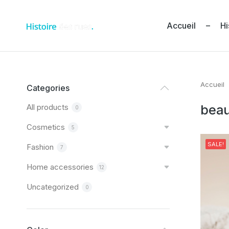
Accueil – Hi
Accueil
Vous ête
Categories
All products
bea
0
Cosmetics
5
SALE!
Fashion
7
Home accessories
12
Uncategorized
0