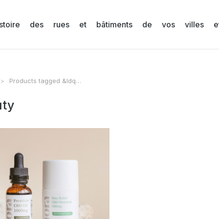
stoire des rues et bâtiments de vos villes et
Products tagged &ldq…
s ici :
uty