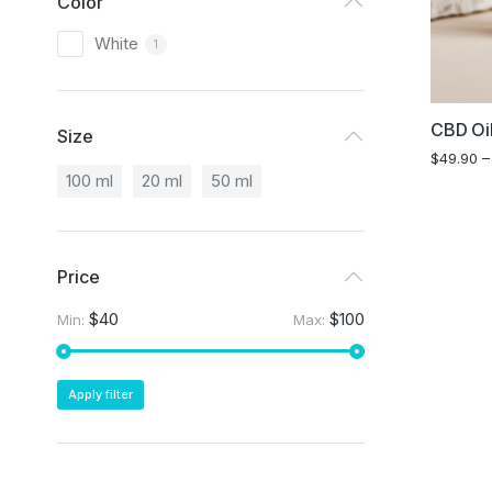
Color
White
1
CBD Oi
Size
$
49.90
100 ml
20 ml
50 ml
Price
$40
$100
Min:
Max:
Apply filter