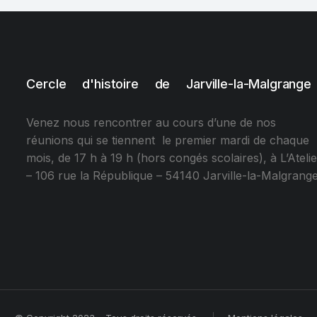
Cercle d'histoire de Jarville-la-Malgrange
Venez nous rencontrer au cours d’une de nos
réunions qui se tiennent le premier mardi de chaque
mois, de 17 h à 19 h (hors congés scolaires), à L’Atelie
– 106 rue la République – 54140 Jarville-la-Malgrang