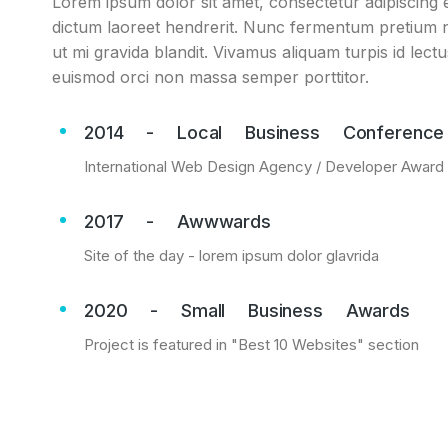
Lorem ipsum dolor sit amet, consectetur adipiscing el
dictum laoreet hendrerit. Nunc fermentum pretium ni
ut mi gravida blandit. Vivamus aliquam turpis id lect
euismod orci non massa semper porttitor.
2014 - Local Business Conference
International Web Design Agency / Developer Award
2017 - Awwwards
Site of the day - lorem ipsum dolor glavrida
2020 - Small Business Awards
Project is featured in "Best 10 Websites" section