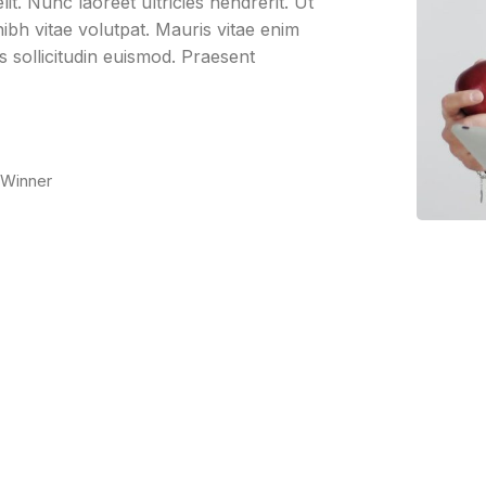
it. Nunc laoreet ultricies hendrerit. Ut
bh vitae volutpat. Mauris vitae enim
us sollicitudin euismod. Praesent
 Winner