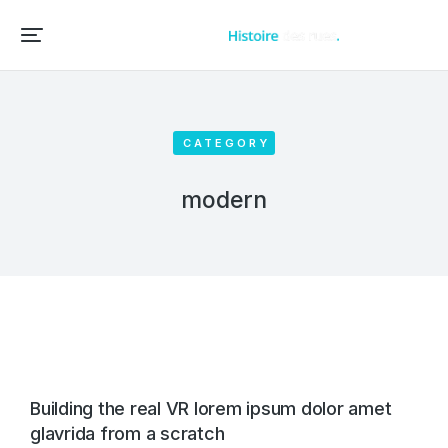
Accueil – Histoire des rues et bâtiments de vos villes et villages
CATEGORY
modern
Building the real VR lorem ipsum dolor amet
glavrida from a scratch