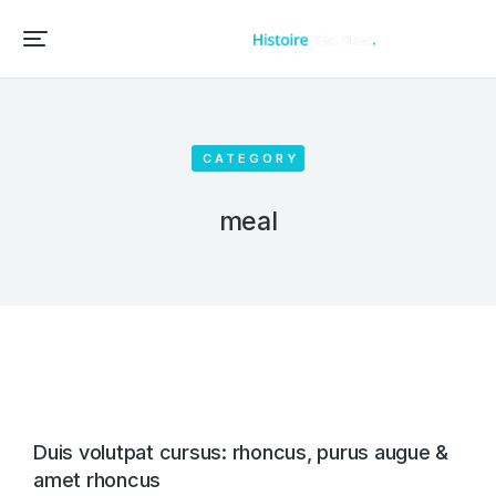
Accueil – Histoire des rues et bâtiments de vos villes et villages
CATEGORY
meal
Duis volutpat cursus: rhoncus, purus augue &
amet rhoncus