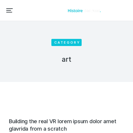
Accueil – Histoire des rues et bâtiments de vos villes et villages
CATEGORY
art
Building the real VR lorem ipsum dolor amet
glavrida from a scratch