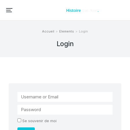
Accueil – Histoire des rues et bâtiments de vos villes et villages
Accueil
Elements
Login
Vous êtes ici :
Login
Se souvenir de moi